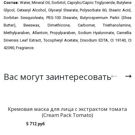
Состав:
Water, Mineral Oil, Sorbitol, Caprylic/Capric Triglyceride, Butylene
Glycol, Cetearyl Alcohol, Glyceryl Stearate, Polysorbate 60, Stearic Acid,
Sorbitan Sesquioleate, PEG-100 Stearate, Butyrospermum Parkii (Shea
Butter), Beeswax, Dimethicone, Carbomer, Triethanolamine,
Methylparaben, Allantoin, Propylparaben, Sodium Hyaluronate, Camellia
Sinensis Leaf Extract, Tocopheryl Acetate, Disodium EDTA, CI 19140, CI
42090, Fragrance.
Вас могут заинтересовать
Кремовая маска для лица с экстрактом томата
(Cream Pack Tomato)
5 712 руб