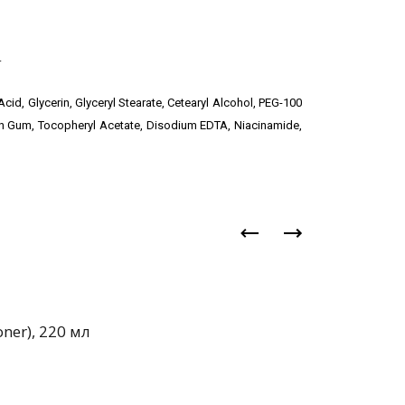
.
cid, Glycerin, Glyceryl Stearate, Cetearyl Alcohol, PEG-100
an Gum, Tocopheryl Acetate, Disodium EDTA, Niacinamide,
ner), 220 мл
4 750 руб