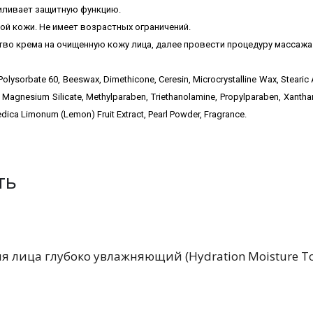
силивает защитную функцию.
ой кожи. Не имеет возрастных ограничений.
во крема на очищенную кожу лица, далее провести процедуру массажа
 Polysorbate 60, Beeswax, Dimethicone, Ceresin, Microcrystalline Wax, Stearic A
m Magnesium Silicate, Methylparaben, Triethanolamine, Propylparaben, Xanth
Medica Limonum (Lemon) Fruit Extract, Pearl Powder, Fragrance.
ть
я лица глубоко увлажняющий (Hydration Moisture To