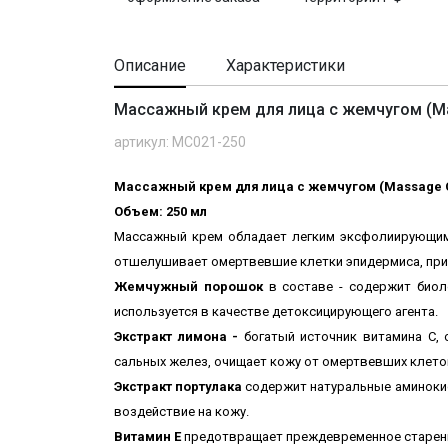
Описание
Характеристики
Массажный крем для лица с жемчугом (Mas
артикул: MC021-250
Массажный крем для лица с жемчугом (Massage 
Объем: 250 мл
Массажный крем о
бладает легким эксфолиирующи
отшелушивает омертвевшие клетки эпидермиса, прид
Жемчужный порошок
в составе - содержит биол
используется в качестве детоксицирующего агента.
Экстракт лимона -
богатый источник витамина С,
сальных желез, очищает кожу от омертвевших клеток
Экстракт портулака
содержит натуральные аминокис
воздействие на кожу.
Витамин Е
предотвращает преждевременное старени