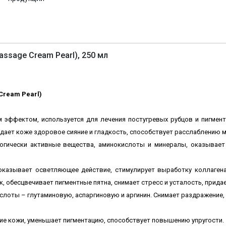
sage Cream Pearl), 250 мл
Cream Pearl)
м эффектом, используется
для лечения постугревых рубцов и пигмен
ает коже здоровое сияние и гладкость, способствует расслаблению 
огически активные вещества, аминокислоты и минералы, оказывает
 оказывает осветляющее действие, стимулирует выработку коллаген
, обесцвечивает пигментные пятна, снимает стресс и усталость, прида
лоты – глутаминовую, аспаргиновую и аргинин. Снимает раздражение
е кожи, уменьшает пигментацию, способствует повышению упругости.